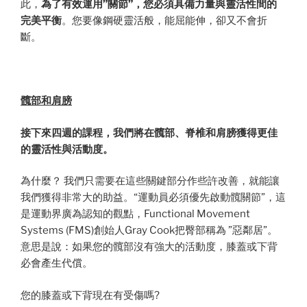
此，
為了有效運用
”
關節
”
，您必須具備力量與靈活性間的
完美平衡
。您要像鋼硬靈活般，能屈能伸，卻又不會折
斷。
髖部和肩膀
接下來四週的課程，我們將在髖部、脊椎和肩膀獲得更佳
的靈活性與活動度。
為什麼？ 我們只需要在這些關鍵部分作些許改善，就能讓
我們獲得非常大的助益。“運動員必須優先啟動髖關節”，這
是運動界廣為認知的觀點，Functional Movement
Systems (FMS)創始人Gray Cook把臀部稱為 ”惡鄰居”。
意思是說：如果您的髖部沒有強大的活動度，膝蓋或下背
必會產生代償。
您的膝蓋或下背現在有受傷嗎?