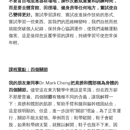
不要盲目地追逐器材場地，操作次數或重量和訓練時間，
而是要去體育館、田徑場、健身房等任何地方，嘗試使自
己變得更好。
嘗試學習課程、嘗試改進操作技術的形式、
嘗試學習一些東西。當我們的思維轉變時，我們自然而然
就能突破個人紀錄，保持身心協調運作，使我們遠離運動
傷害。這是值得您反覆學習的課程，持續學習可使您常保
年輕。
課程重點：四個關節
我的朋友兼同事
Dr. Mark Cheng
把肩膀和髖部稱為身體的
四個關節。
儘管這在東方醫學中應該是常識，但在西方卻
不那麼普遍。四個關
節
有幾種不同的含義，讓我解釋一
下：肩膀和髖部的肌群，幫助手臂和腿與軀幹穩固結合，
這是很明顯的。但是，進一步說明”關節”理論，為了正常運
行，關節不能太鬆弛。舉例而言：鞋帶鬆開，鞋子會鬆
脫，如果鞋帶綁太緊，就難以解開，鞋子也脫不下來。因