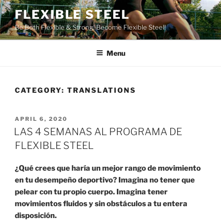
Skip
FLEXIBLE STEEL
to
Be Both Flexible & Strong! Become Flexible Steel!
content
Menu
CATEGORY:
TRANSLATIONS
POSTED
APRIL 6, 2020
ON
LAS 4 SEMANAS AL PROGRAMA DE
FLEXIBLE STEEL
¿Qué crees que haría un mejor rango de movimiento
en tu desempeño deportivo? Imagina no tener que
pelear con tu propio cuerpo. Imagina tener
movimientos fluidos y sin obstáculos a tu entera
disposición.