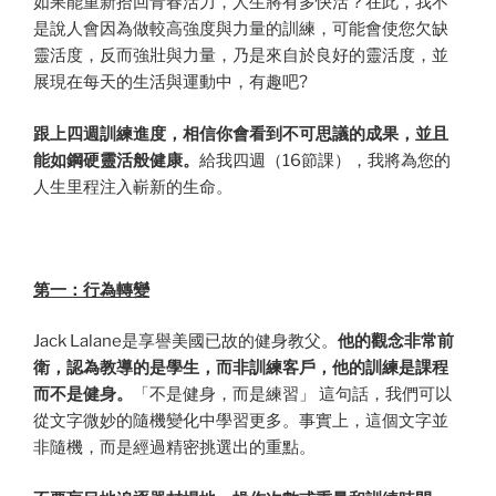
如果能重新拾回青春活力，人生將有多快活？在此，我不
是說人會因為做較高強度與力量的訓練，可能會使您欠缺
靈活度，反而強壯與力量，乃是來自於良好的靈活度，並
展現在每天的生活與運動中，有趣吧?
跟上四週訓練進度，相信你會看到不可思議的成果，並且
能如鋼硬靈活般健康。
給我四週（16節課），我將為您的
人生里程注入嶄新的生命。
第一：行為轉變
Jack Lalane是享譽美國已故的健身教父。
他的觀念非常前
衛，認為教導的是學生，而非訓練客戶，他的訓練是課程
而不是健身。
「不是健身，而是練習」 這句話，我們可以
從文字微妙的隨機變化中學習更多。事實上，這個文字並
非隨機，而是經過精密挑選出的重點。