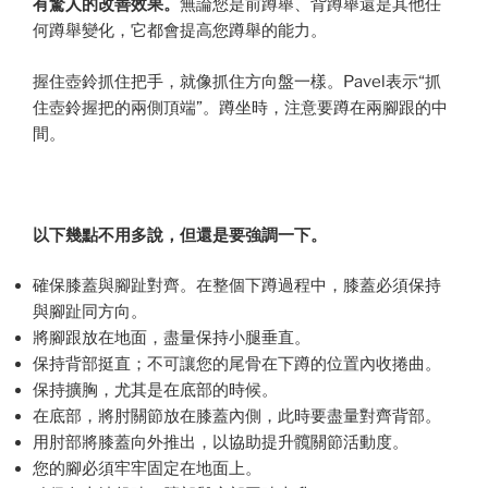
有驚人的改善效果。
無論您是前蹲舉、背蹲舉還是其他任
何蹲舉變化，它都會提高您蹲舉的能力。
握住壺鈴抓住把手，就像抓住方向盤一樣。Pavel表示“抓
住壺鈴握把的兩側頂端”。蹲坐時，注意要蹲在兩腳跟的中
間。
以下幾點不用多說，但還是要強調一下。
確保膝蓋與腳趾對齊。在整個下蹲過程中，膝蓋必須保持
與腳趾同方向。
將腳跟放在地面，盡量保持小腿垂直。
保持背部挺直；不可讓您的尾骨在下蹲的位置內收捲曲。
保持擴胸，尤其是在底部的時候。
在底部，將肘關節放在膝蓋內側，此時要盡量對齊背部。
用肘部將膝蓋向外推出，以協助提升髖關節活動度。
您的腳必須牢牢固定在地面上。