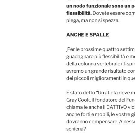
un nodo funzionale sono un per
flessibilità.
Dovete essere come a
piega, ma non si spezza.
ANCHE E SPALLE
Per le prossime quattro settima
guadagnare più flessibilità e mo
della colonna vertebrale (T-spin
avremo un grande risultato co
dei piccoli miglioramenti in qu
È stato detto “Un atleta deve 
Gray Cook, il fondatore del F
chiama le anche il CATTIVO vici
anche forti e mobili, le vostre 
dovranno compensare. A nessun
schiena?