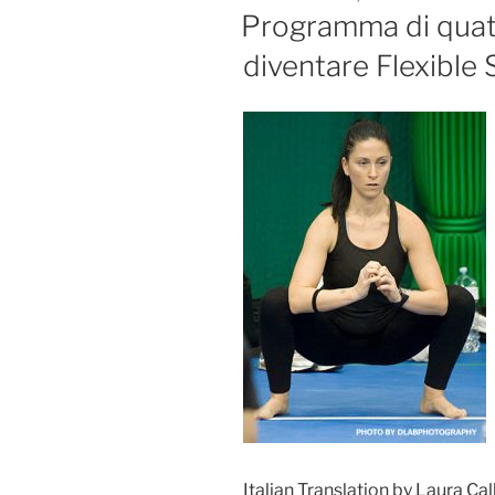
ON
Programma di quat
diventare Flexible 
Italian Translation by Laura Cal