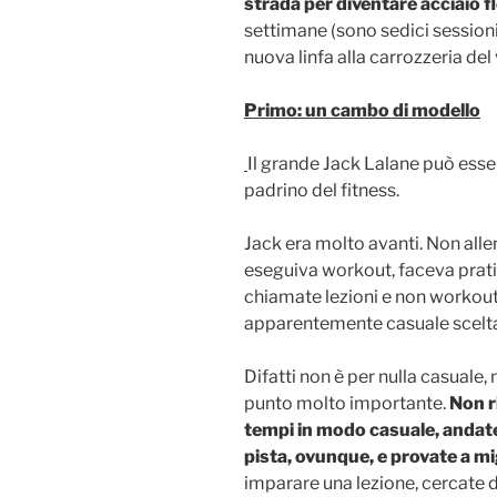
strada per diventare acciaio fle
settimane (sono sedici sessioni
nuova linfa alla carrozzeria del
Primo: un cambo di modello
Il grande Jack Lalane può esse
padrino del fitness.
Jack era molto avanti. Non allen
eseguiva workout, faceva prati
chiamate lezioni e non workou
apparentemente casuale scelta 
Difatti non è per nulla casuale, 
punto molto importante.
Non ri
tempi in modo casuale, andate
pista, ovunque, e provate a mi
imparare una lezione, cercate d