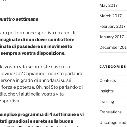
May 2017
March 2017
 quattro settimane
February 2017
stra performance sportiva un arco di
January 2017
maginate di non dover combattere
ginate di possedere un movimento
December 201
a sempre a vostra disposizione.
a vostra vita se poteste riavere la
CATEGORIES
 giovinezza? Capiamoci, non sto parlando
 persona in grado di annodarsi su sé
Contests
 forza e potenza. Oh, no! Sto parlando di
Insights
ile, che vi aiuti nella vostra vita
 sportiva.
Training
Translations
emplice programma di 4 settimane e vi
tati grandiosi e sarete sulla buona
Uncategorized