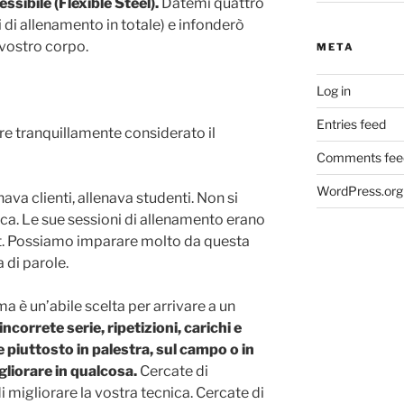
ssibile (Flexible Steel).
Datemi quattro
 di allenamento in totale) e infonderò
 vostro corpo.
META
Log in
Entries feed
re tranquillamente considerato il
Comments fee
WordPress.org
ava clienti, allenava studenti. Non si
ca. Le sue sessioni di allenamento erano
t. Possiamo imparare molto da questa
di parole.
ma è un’abile scelta per arrivare a un
ncorrete serie, ripetizioni, carichi e
 piuttosto in palestra, sul campo o in
gliorare in qualcosa.
Cercate di
i migliorare la vostra tecnica. Cercate di