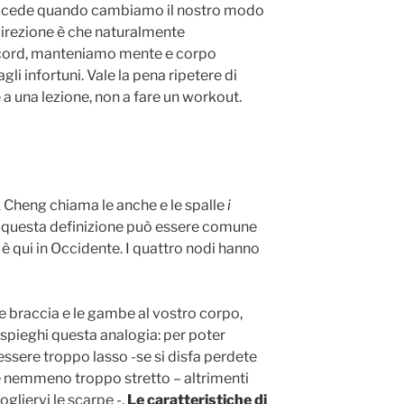
uccede quando cambiamo il nostro modo
irezione è che naturalmente
cord, manteniamo mente e corpo
gli infortuni. Vale la pena ripetere di
 a una lezione, non a fare un workout.
k Cheng chiama le anche e le spalle
i
 questa definizione può essere comune
 è qui in Occidente. I quattro nodi hanno
le braccia e le gambe al vostro corpo,
 spieghi questa analogia: per poter
essere troppo lasso -se si disfa perdete
e nemmeno troppo stretto – altrimenti
togliervi le scarpe -.
Le caratteristiche di