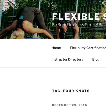
Skip
to
FLEXIBLE 
content
Be Both Flexible & Strong! Bec
Home
Flexibility Certificatio
Instructor Directory
Blog
TAG:
FOUR KNOTS
POSTED
DECEMBER 29, 2016